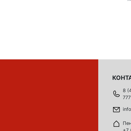
КОНТ
8 (
777
inf
Пен
+7 