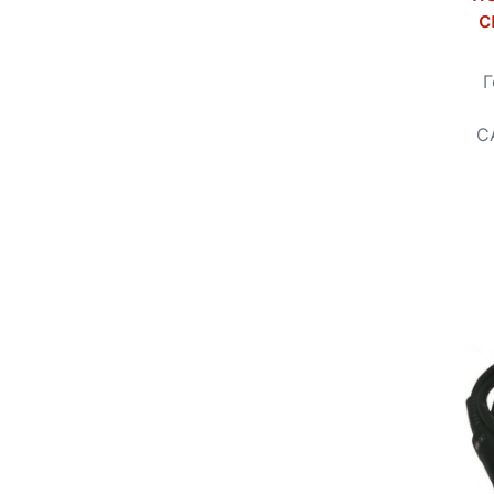
с
Г
С