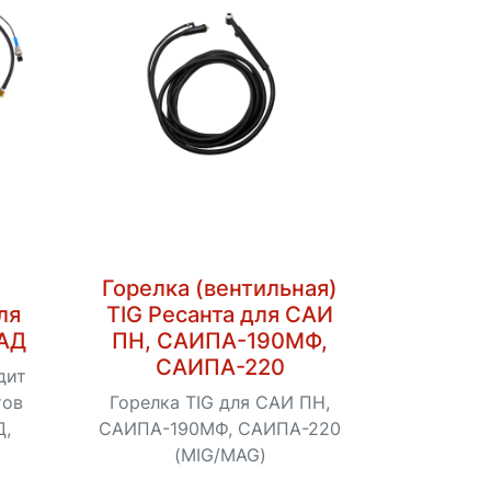
Горелка (вентильная)
ля
TIG Ресанта для САИ
-АД
ПН, САИПА-190МФ,
САИПА-220
дит
тов
Горелка TIG для САИ ПН,
Д,
САИПА-190МФ, САИПА-220
(MIG/MAG)