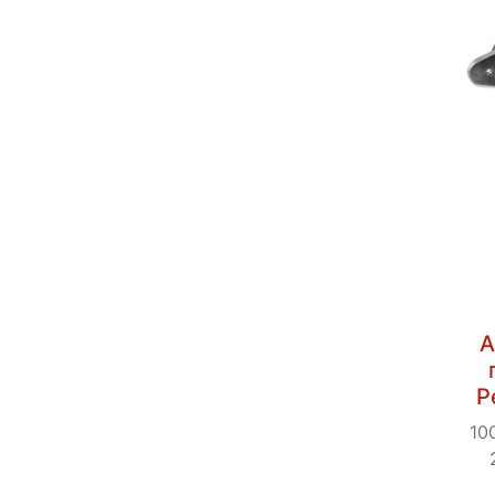
А
Р
10