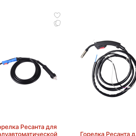
орелка Ресанта для
олуавтоматической
Горелка Ресанта д