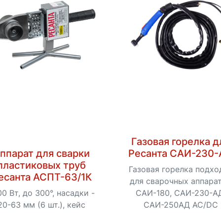
Газовая горелка д
ппарат для сварки
Ресанта САИ-230
пластиковых труб
Газовая горелка подхо
есанта АСПТ-63/1К
для сварочных аппара
00 Вт, до 300°, насадки -
САИ-180, САИ-230-А
20-63 мм (6 шт.), кейс
САИ-250АД АС/DC