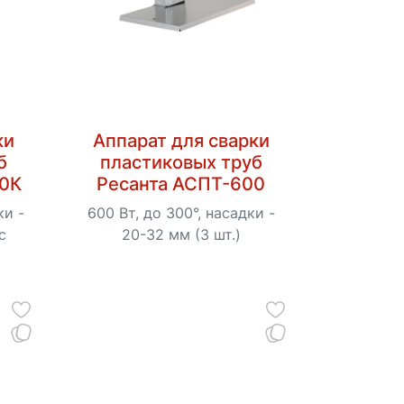
ки
Аппарат для сварки
б
пластиковых труб
00К
Ресанта АСПТ-600
ки -
600 Вт, до 300°, насадки -
с
20-32 мм (3 шт.)