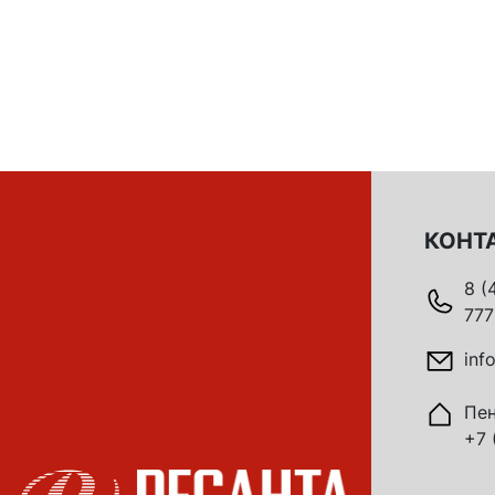
КОНТ
8 (
777
inf
Пен
+7 