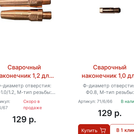
Сварочный
Сварочный
аконечник 1,2 для
наконечник 1,0 д
сварки AL (для
сварки AL (для
-диаметр отверстия:
Ф-диаметр отверсти
роволоки 1,0) для
проволоки 0,8) д
1.0/1.2, М-тип резьбы:
Ф0.8, М-тип резьбы:
M6*25
M6*25
санта САИПА-200,
Ресанта САИПА-2
икул:
Скоро в
Артикул: 71/6/66
В нал
6/67
продаже
220, 220, 350
220, 220
129 p.
129 p.
Купить
В 1 кли