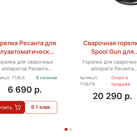
релка Ресанта для
Сварочная горел
луавтоматической
Spool Gun для
варки САИПА-200,
Ресанта САИПА-2
орелка для сварочных
Горелка для сварочно
220, 220
аппаратов Ресанта
аппарата Ресанта
ИПА-220, САИПА-200​,
САИПА-220 (MIG/MA
икул: 71/6/3
В наличии
Артикул:
Скоро в
САИПА-220
71/6/74
продаже
6 690 p.
20 290 p.
упить
В 1 клик