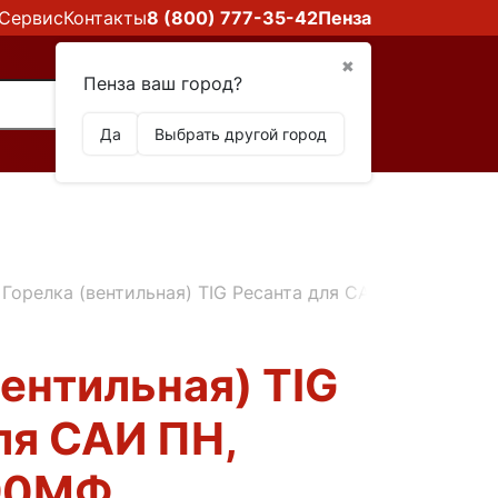
Сервис
Контакты
8 (800) 777-35-42
Пенза
✖
Пенза ваш город?
Да
Выбрать другой город
Горелка (вентильная) TIG Ресанта для САИ ПН, САИПА
вентильная) TIG
ля САИ ПН,
90МФ,