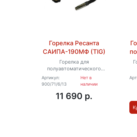
Горелка Ресанта
Го
САИПА-190МФ (TIG)
по
с
Горелка для
Г
полуавтоматического
сварочного аппарата
СА
Артикул:
Нет в
Арт
инверторного типа
900/71/6/13
наличии
Ресанта САИПА-190МФ
11 690 p.
(TIG)
К