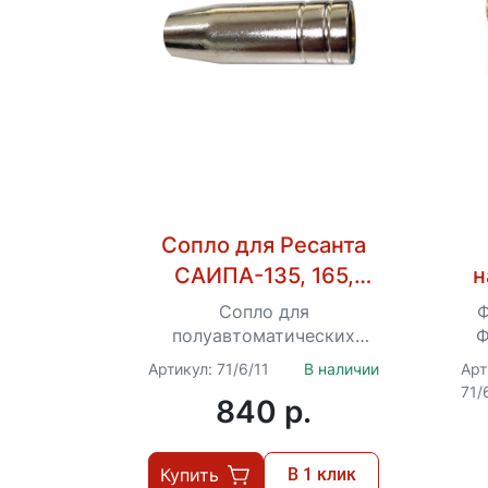
Сопло для Ресанта
САИПА-135, 165,
н
200, 220, 220
Сопло для
Ф
п
полуавтоматических
Ф
сварочных аппаратов
Ре
Артикул: 71/6/11
В наличии
Арт
инвенторного типа
71/
840 p.
Ресанта
Купить
В 1 клик