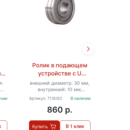
Ролик в подающем
Роли
ля
устройстве с U
ус
канавкой для AL
кан
я:
внешний диаметр: 30 мм,
внешни
ля
0,8/1,0 для Ресанта
1,0/
внутренний: 10 мм,
вну
толщина: 10 мм
то
00,
САИПА-200, 220,
САИП
ичии
Артикул: 71/6/62
В наличии
Артикул:
71/6/63
220
860 p.
к
Купить
В 1 клик