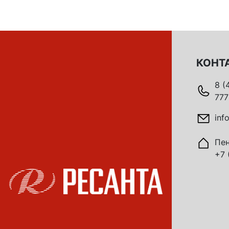
КОНТ
8 (
777
inf
Пен
+7 