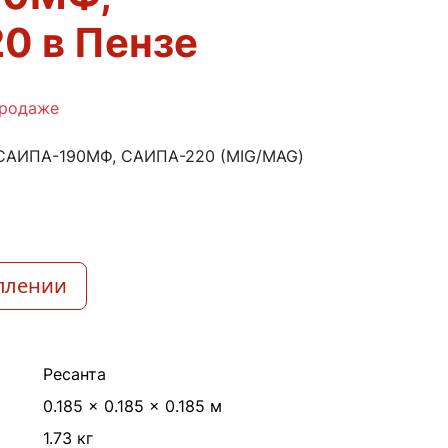
0 в Пензе
продаже
 САИПА-190МФ, САИПА-220 (MIG/MAG)
плении
Ресанта
0.185 × 0.185 × 0.185 м
1.73 кг