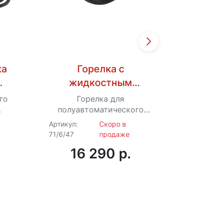
ка
Горелка с
Гор
жидкостным
СА
20
охлаждением для
го
Горелка для
Гор
Ресанта САИПА-500
полуавтоматического
G)
сварочного аппарата
Артикул:
Скоро в
Артикул:
инвенторного типа
71/6/47
продаже
71/6/77
Ресанта САИПА-500
16 290 p.
1